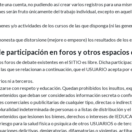
nte una cuenta, no pudiendo así crear varios registros para una mism
es serán fruto únicamente del trabajo individual, excepto en aquel
enes y/o actividades de los cursos de las que disponga (ni las gene
honesta que distorsione (mejore o empeore) los resultados de los 
e participación en foros y otros espacios
 foros de debate existentes en el SITIO es libre. Dicha participac
 las que se relacionan a continuación, que el USUARIO acepta por e
os ni a terceros.
izarse con respeto y educación. Quedan prohibidos los insultos, ex
ontenidos que deban ser considerados información secreta o confid
s comerciales o publicitarias de cualquier tipo, directas o indi
pluralidad indeterminada de personas o a listas de distribución y e
ontenidos que lesionen los bienes, derechos o intereses de IEDUCA
riesgo para la salud física o psíquica de otros USUARIOS o de terc
iones delictivas, denigratorias, difamatorias o violentas, actitud