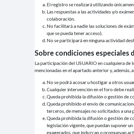
El registro se realizará utilizando únicame
Las respuestas a las actividades y/o exámen
colaboración.
No facilitará a nadie las soluciones de exám
que se pueda tener acceso).
No se participará en ninguna actividad des
Sobre condiciones especiales d
La participación del USUARIO en cualquiera de los
mencionadas en el apartado anterior y, además, a
No se podrá acosar u hostigar a otros usuari
Cualquier intervención en el foro debe real
Queda prohibida la difusión o gestión de c
Queda prohibido el envío de comunicacione
terceros, de mensajes no solicitados a una 
Queda prohibida la difusión o gestión de c
legislación vigente, que puedan suponer un 
exagerados, que induzcan o promuevan actuac