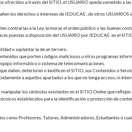
cios ofrecidos a través del SITIO, el USUARIO queda sometido a las
 dañen los derechos o intereses de IEDUCAE , de otros USUARIOS o 
ten contrarias a la Ley, la moral, el orden público o las buenas c
rfaces puestas a disposición del USUARIO por IEDUCAE en el SITI
idad o suplantar la de un tercero.
ontenidos que porten códigos maliciosos u otros programas inform
 equipo informático o sistema de telecomunicaciones.
e dañen, deterioren o inutilicen el SITIO, sus Contenidos o Servici
bidamente a aquellos apartados a los que no tenga acceso, ni interr
manipular los símbolos existentes en el SITIO Online que reflejen 
cnicos establecidos para la identificación o protección de contenid
os como Profesores, Tutores, Administradores, Estudiantes o cualq